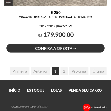
E 250
2.0 AVANTGARDE 16V TURBO GASOLINA 4P AUTOMÁTICO
2017 / 2017
|
Km:
59899
179.900,00
R$
CONFIRA A OFERTA
Primeira
Anterior
1
2
Próxima
Última
INÍCIO
ESTOQUE
LOJAS
VENDA SEU CARRO
Feirão Seminovo Garantido 2020