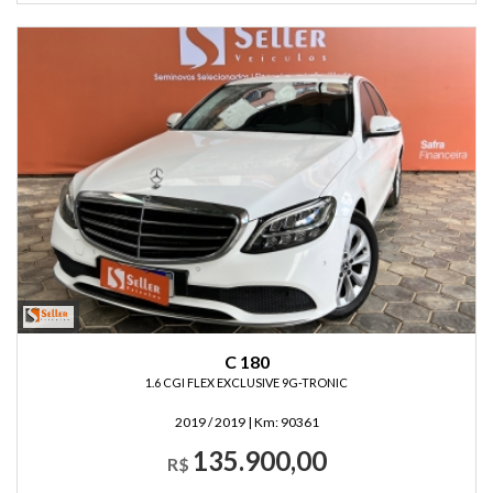
C 180
1.6 CGI FLEX EXCLUSIVE 9G-TRONIC
2019 / 2019
|
Km:
90361
135.900,00
R$