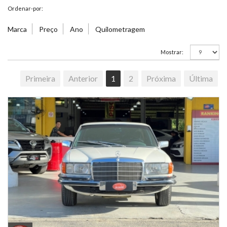
Ordenar-por:
Marca
Preço
Ano
Quilometragem
Mostrar:
Primeira
Anterior
1
2
Próxima
Última