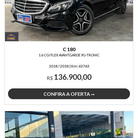
C 180
1.6 CGI FLEX AVANTGARDE 9G-TRONIC
2018 / 2018
|
Km:
63763
136.900,00
R$
CONFIRA A OFERTA