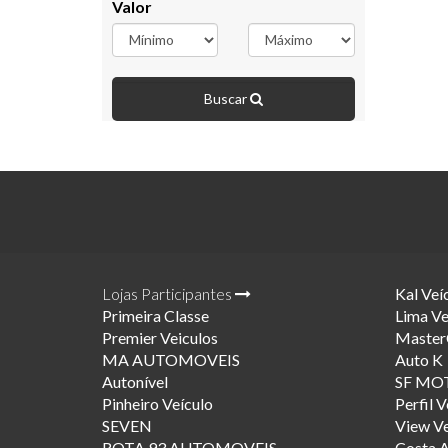
Valor
Buscar
Lojas Participantes
Kal Veí
Primeira Classe
Lima Ve
Premier Veiculos
Master
MA AUTOMOVEIS
Auto K
Autonível
SF MO
Pinheiro Veículo
Perfil V
SEVEN
View Ve
ROTA 93 AUTOMOVEIS
Costa A