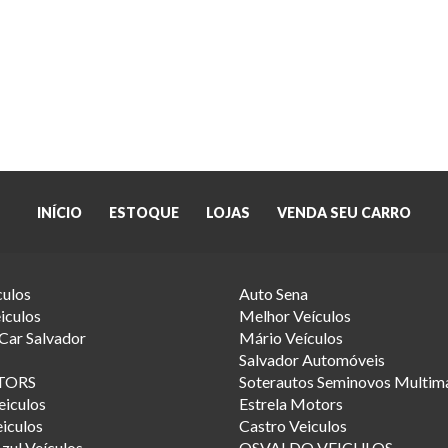
INÍCIO
ESTOQUE
LOJAS
VENDA SEU CARRO
culos
Auto Sena
iculos
Melhor Veículos
Car Salvador
Mário Veículos
Salvador Automóveis
TORS
Soterautos Seminovos Multim
eiculos
Estrela Motors
iculos
Castro Veiculos
zul Veículos
OSVALDO VEICULOS