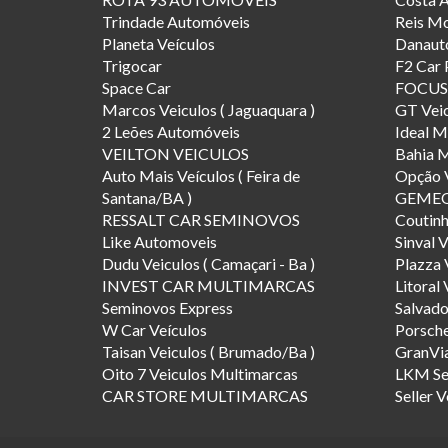
Trindade Automóveis
Reis M
Planeta Veículos
Danaut
Trigocar
F2 Car
Space Car
FOCUS
Marcos Veiculos ( Jaguaquara )
GT Veic
2 Leões Automóveis
Ideal M
VEILTON VEICULOS
Bahia 
Auto Mais Veículos ( Feira de
Opção V
Santana/BA )
GEMEO
RESSALT CAR SEMINOVOS
Coutin
Like Automoveis
Sinval 
Dudu Veiculos ( Camaçari - Ba )
Plazza 
INVEST CAR MULTIMARCAS
Litoral 
Seminovos Express
Salvado
W Car Veículos
Porsche
Taisan Veiculos ( Brumado/Ba )
GranVia
Oito 7 Veiculos Multimarcas
LKM Se
CAR STORE MULTIMARCAS
Seller V