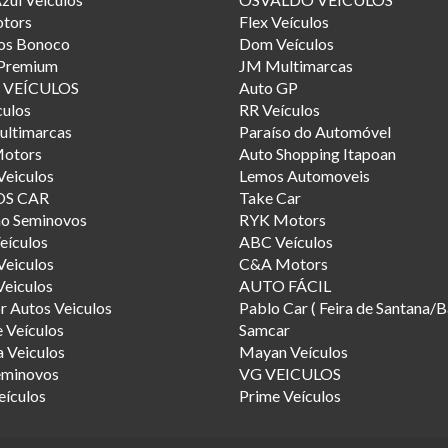
otors
Flex Veículos
os Bonoco
Dom Veículos
 Premium
JM Multimarcas
 VEÍCULOS
Auto GP
ulos
RR Veículos
ultimarcas
Paraíso do Automóvel
Motors
Auto Shopping Itapoan
eiculos
Lemos Automoveis
S CAR
Take Car
ho Seminovos
RYK Motors
Veículos
ABC Veículos
Veiculos
C&A Motors
Veiculos
AUTO FÁCIL
r Autos Veiculos
Pablo Car ( Feira de Santana/B
 Veículos
Samcar
 Veiculos
Mayan Veículos
minovos
VG VEICULOS
eículos
Prime Veículos