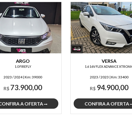
ARGO
VERSA
1.0 FIREFLY
1.6 16V FLEX ADVANCE XTRONI
2023 / 2024
|
Km:
39000
2023 / 2023
|
Km:
33400
73.900,00
94.900,00
R$
R$
CONFIRA A OFERTA
CONFIRA A OFERTA