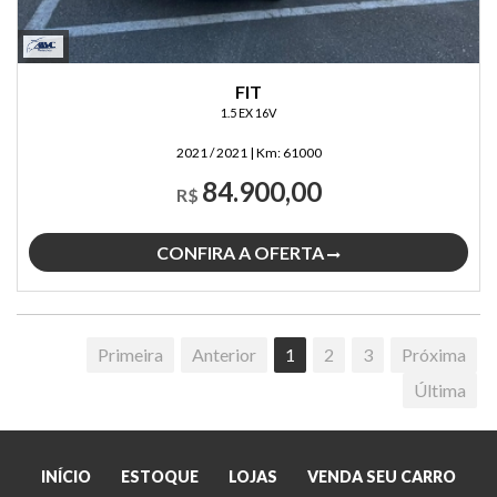
FIT
1.5 EX 16V
2021 / 2021
|
Km:
61000
84.900,00
R$
CONFIRA A OFERTA
Primeira
Anterior
1
2
3
Próxima
Última
INÍCIO
ESTOQUE
LOJAS
VENDA SEU CARRO