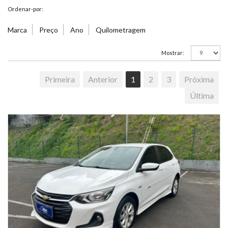
Ordenar-por:
Marca
Preço
Ano
Quilometragem
Mostrar:
Primeira
Anterior
1
2
3
Próxima
Última