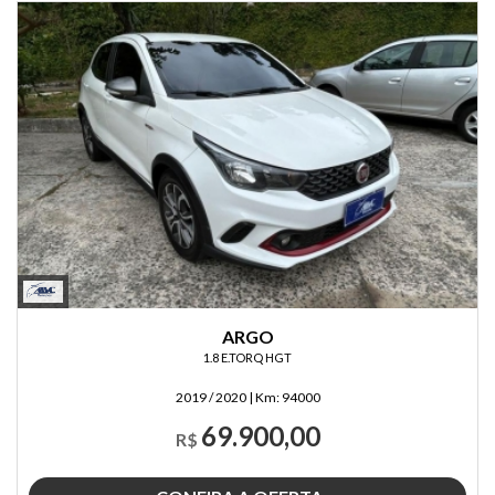
ARGO
1.8 E.TORQ HGT
2019 / 2020
|
Km:
94000
69.900,00
R$