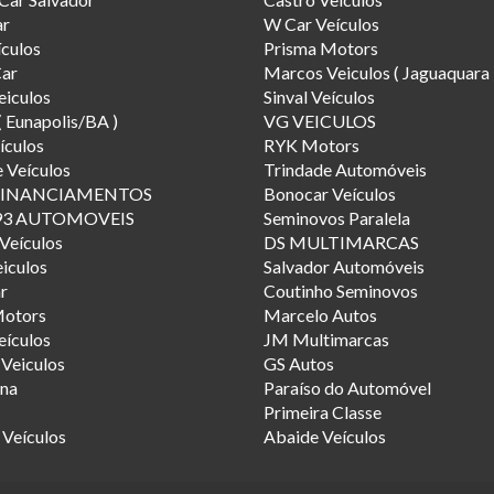
ar
W Car Veículos
ículos
Prisma Motors
Car
Marcos Veiculos ( Jaguaquara 
eiculos
Sinval Veículos
( Eunapolis/BA )
VG VEICULOS
culos
RYK Motors
 Veículos
Trindade Automóveis
FINANCIAMENTOS
Bonocar Veículos
93 AUTOMOVEIS
Seminovos Paralela
Veículos
DS MULTIMARCAS
iculos
Salvador Automóveis
r
Coutinho Seminovos
Motors
Marcelo Autos
eículos
JM Multimarcas
Veiculos
GS Autos
ena
Paraíso do Automóvel
Primeira Classe
 Veículos
Abaide Veículos