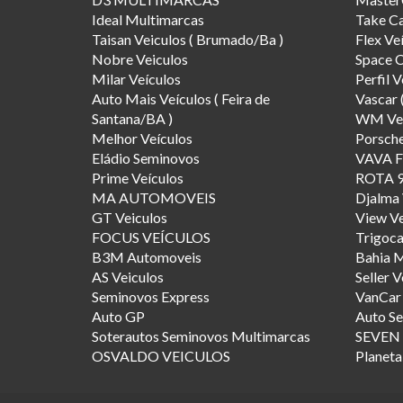
Ideal Multimarcas
Take C
Taisan Veiculos ( Brumado/Ba )
Flex Ve
Nobre Veiculos
Space 
Milar Veículos
Perfil V
Auto Mais Veículos ( Feira de
Vascar 
Santana/BA )
WM Veí
Melhor Veículos
Porsche
Eládio Seminovos
VAVA 
Prime Veículos
ROTA 
MA AUTOMOVEIS
Djalma 
GT Veiculos
View Ve
FOCUS VEÍCULOS
Trigoca
B3M Automoveis
Bahia 
AS Veiculos
Seller V
Seminovos Express
VanCar 
Auto GP
Auto S
Soterautos Seminovos Multimarcas
SEVEN
OSVALDO VEICULOS
Planeta