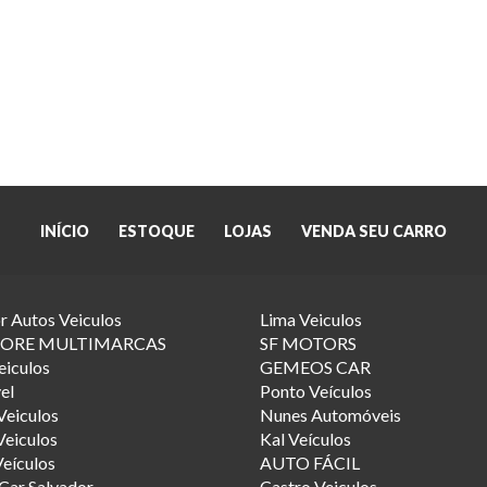
INÍCIO
ESTOQUE
LOJAS
VENDA SEU CARRO
r Autos Veiculos
Lima Veiculos
TORE MULTIMARCAS
SF MOTORS
eiculos
GEMEOS CAR
el
Ponto Veículos
eiculos
Nunes Automóveis
Veiculos
Kal Veículos
eículos
AUTO FÁCIL
Car Salvador
Castro Veiculos