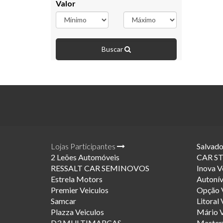
Valor
Buscar
Lojas Participantes
Salvado
2 Leões Automóveis
CAR S
RESSALT CAR SEMINOVOS
Inova V
Estrela Motors
Autonív
Premier Veiculos
Opção V
Samcar
Litoral 
Plazza Veiculos
Mário V
D3 MULTIMARCAS
Master