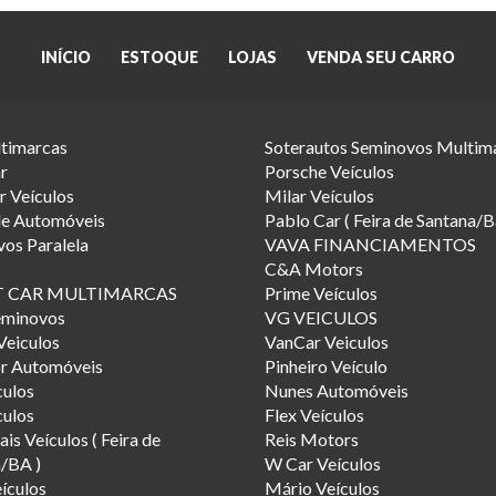
INÍCIO
ESTOQUE
LOJAS
VENDA SEU CARRO
timarcas
Soterautos Seminovos Multim
r
Porsche Veículos
 Veículos
Milar Veículos
de Automóveis
Pablo Car ( Feira de Santana/B
os Paralela
VAVA FINANCIAMENTOS
C&A Motors
T CAR MULTIMARCAS
Prime Veículos
minovos
VG VEICULOS
Veiculos
VanCar Veiculos
or Automóveis
Pinheiro Veículo
culos
Nunes Automóveis
ulos
Flex Veículos
is Veículos ( Feira de
Reis Motors
/BA )
W Car Veículos
ículos
Mário Veículos