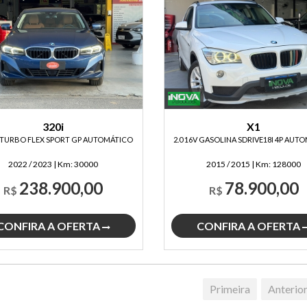
320i
X1
V TURBO FLEX SPORT GP AUTOMÁTICO
2.0 16V GASOLINA SDRIVE18I 4P AUT
2022 / 2023
|
Km:
30000
2015 / 2015
|
Km:
128000
238.900,00
78.900,00
R$
R$
CONFIRA A OFERTA
CONFIRA A OFERTA
Primeira
Anterio