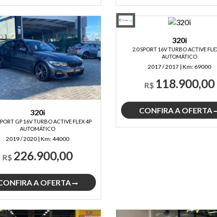
320i
2.0 SPORT 16V TURBO ACTIVE FLE
AUTOMÁTICO
2017 / 2017
|
Km:
69000
118.900,00
R$
CONFIRA A OFERTA
320i
 SPORT GP 16V TURBO ACTIVE FLEX 4P
AUTOMÁTICO
2019 / 2020
|
Km:
44000
226.900,00
R$
CONFIRA A OFERTA