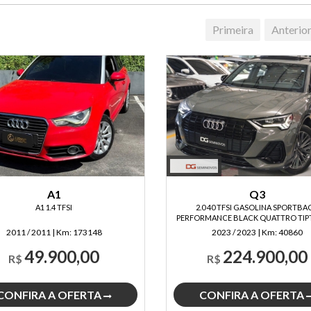
Primeira
Anterio
A1
Q3
A1 1.4 TFSI
2.0 40 TFSI GASOLINA SPORTBA
PERFORMANCE BLACK QUATTRO TIP
2011 / 2011
|
Km:
173148
2023 / 2023
|
Km:
40860
49.900,00
224.900,00
R$
R$
CONFIRA A OFERTA
CONFIRA A OFERTA