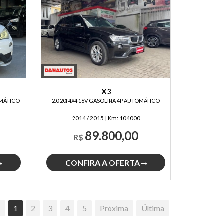
X3
OMÁTICO
2.0 20I 4X4 16V GASOLINA 4P AUTOMÁTICO
2014 / 2015
|
Km:
104000
89.800,00
R$
CONFIRA A OFERTA
r
1
2
3
4
5
Próxima
Última