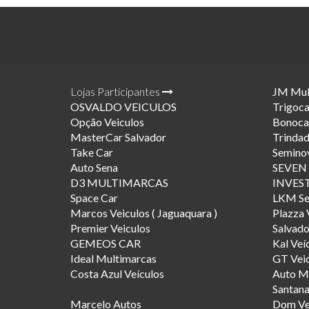
Lojas Participantes
JM Mul
OSVALDO VEICULOS
Trigoca
Opção Veiculos
Bonocar
MasterCar Salvador
Trinda
Take Car
Seminov
Auto Sena
SEVEN
D3 MULTIMARCAS
INVES
Space Car
LKM Se
Marcos Veiculos ( Jaguaquara )
Plazza 
Premier Veiculos
Salvad
GEMEOS CAR
Kal Veí
Ideal Multimarcas
GT Veic
Costa Azul Veículos
Auto Ma
Santana
Marcelo Autos
Dom Ve