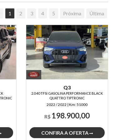
r
1
2
3
4
5
Próxima
Última
Q3
CK
2.0 40 TFSI GASOLINA PERFORMANCE BLACK
TRONIC
QUATTRO TIPTRONIC
2022 / 2022
|
Km:
51000
198.900,00
R$
CONFIRA A OFERTA