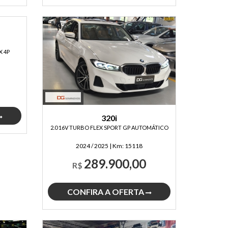
X 4P
320i
2.0 16V TURBO FLEX SPORT GP AUTOMÁTICO
2024 / 2025
|
Km:
15118
289.900,00
R$
CONFIRA A OFERTA