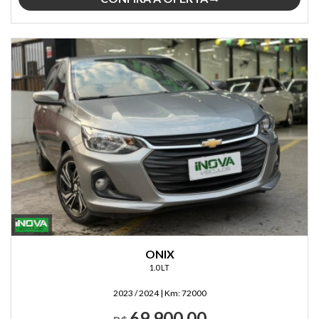
ONIX
1.0 LT
2023 / 2024
|
Km:
72000
69.900,00