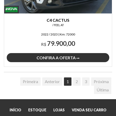
C4 CACTUS
/ FEEL AT
2022 / 2023
|
Km:
72000
79.900,00
R$
CONFIRA A OFERTA
Primeira
Anterior
1
2
3
Próxima
Última
INÍCIO
ESTOQUE
LOJAS
VENDA SEU CARRO