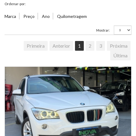
Ordenar-por:
Marca
Preço
Ano
Quilometragem
Mostrar:
Primeira
Anterior
1
2
3
Próxima
Última