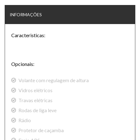
INFORMAÇÕES
Caracteristicas:
Opcionais:
Volante com regulagem de altura
Vidros elétricos
Travas elétricas
Rodas de liga leve
Rádio
Protetor de caçamba