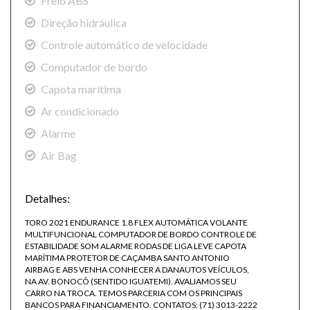
Freio ABS
Direção hidráulica
Controle automático de velocidade
Computador de bordo
Capota marítima
Ar condicionado
Alarme
Air Bag
Detalhes:
TORO 2021 ENDURANCE 1.8 FLEX AUTOMÁTICA VOLANTE
MULTIFUNCIONAL COMPUTADOR DE BORDO CONTROLE DE
ESTABILIDADE SOM ALARME RODAS DE LIGA LEVE CAPOTA
MARÍTIMA PROTETOR DE CAÇAMBA SANTO ANTONIO
AIRBAG E ABS VENHA CONHECER A DANAUTOS VEÍCULOS,
NA AV. BONOCÔ (SENTIDO IGUATEMI). AVALIAMOS SEU
CARRO NA TROCA. TEMOS PARCERIA COM OS PRINCIPAIS
BANCOS PARA FINANCIAMENTO. CONTATOS: (71) 3013-2222