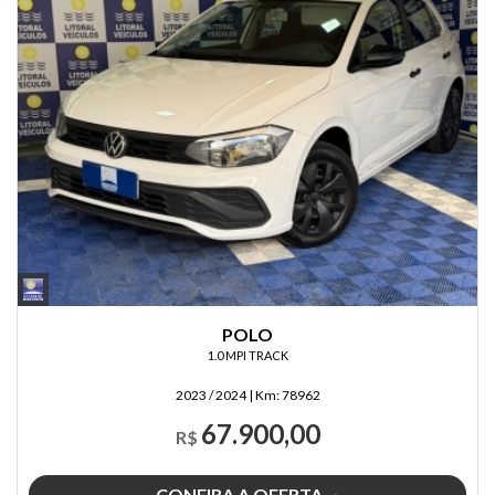
POLO
1.0 MPI TRACK
2023 / 2024
|
Km:
78962
67.900,00
R$
CONFIRA A OFERTA