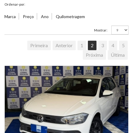
Ordenar-por:
Marca
Preço
Ano
Quilometragem
Mostrar:
Primeira
Anterior
1
2
3
4
5
Próxima
Última