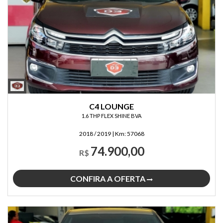
C4 LOUNGE
1.6 THP FLEX SHINE BVA
2018 / 2019
|
Km:
57068
74.900,00
R$
CONFIRA A OFERTA