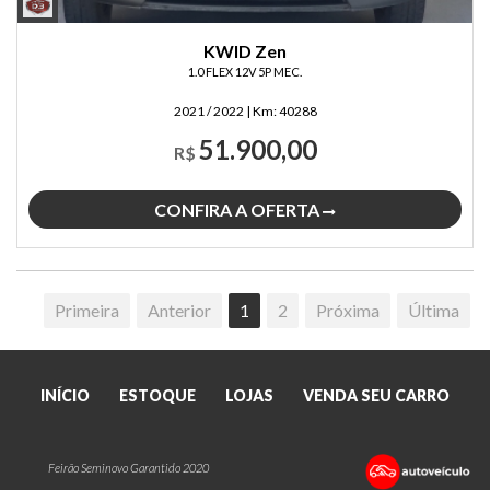
KWID Zen
1.0 FLEX 12V 5P MEC.
2021 / 2022
|
Km:
40288
51.900,00
R$
CONFIRA A OFERTA
Primeira
Anterior
1
2
Próxima
Última
INÍCIO
ESTOQUE
LOJAS
VENDA SEU CARRO
Feirão Seminovo Garantido 2020